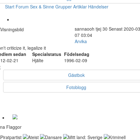
Start
Forum
Sex & Sinne
Grupper
Artiklar
Händelser
sannaooh
tjej
30
Senast 2020-03
07 03:04
Arvika
n't criticize it, legalize it
edlem sedan
Specialstatus
Födelsedag
12-02-21
Hjälte
1996-02-09
Gästbok
Fotoblogg
na Flaggor