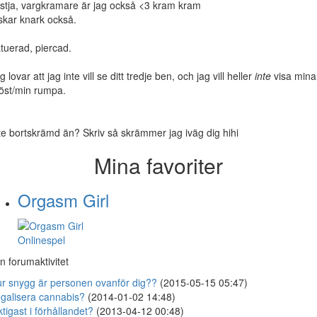
stja, vargkramare är jag också <3 kram kram
skar knark också.
tuerad, piercad.
g lovar att jag inte vill se ditt tredje ben, och jag vill heller
inte
visa mina
öst/min rumpa.
te bortskrämd än? Skriv så skrämmer jag iväg dig hihi
Mina favoriter
Orgasm Girl
Onlinespel
n forumaktivitet
r snygg är personen ovanför dig??
(2015-05-15 05:47)
galisera cannabis?
(2014-01-02 14:48)
ktigast i förhållandet?
(2013-04-12 00:48)