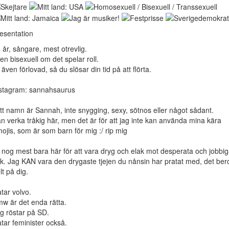
esentation
 år, sångare, mest otrevlig.
en bisexuell om det spelar roll.
 även förlovad, så du slösar din tid på att flörta.
stagram: sannahsaurus
tt namn är Sannah, inte snygging, sexy, sötnos eller något sådant.
n verka tråkig här, men det är för att jag inte kan använda mina kära
ojis, som är som barn för mig :/ rip mig
 nog mest bara här för att vara dryg och elak mot desperata och jobbi
lk. Jag KAN vara den drygaste tjejen du nånsin har pratat med, det ber
lt på dig.
tar volvo.
w är det enda rätta.
g röstar på SD.
tar feminister också.