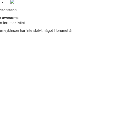
esentation
'm awesome.
n forumaktivitet
arneybinson har inte skrivit något i forumet än.