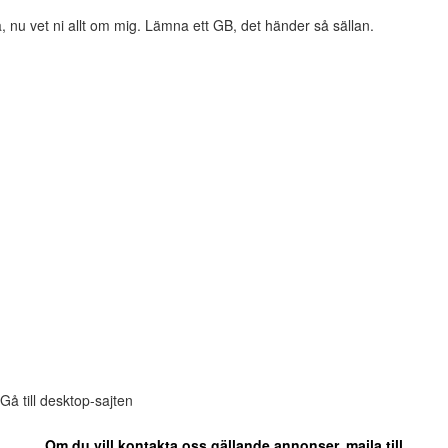
, nu vet ni allt om mig. Lämna ett GB, det händer så sällan.
Gå till desktop-sajten
Om du vill kontakta oss gällande annonser, maila till