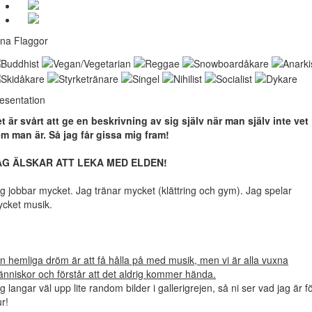
na Flaggor
esentation
t är svårt att ge en beskrivning av sig själv när man själv inte vet
m man är. Så jag får gissa mig fram!
AG ÄLSKAR ATT LEKA MED ELDEN!
g jobbar mycket. Jag tränar mycket (klättring och gym). Jag spelar
cket musik.
n hemliga dröm är att få hålla på med musik, men vi är alla vuxna
nniskor och förstår att det aldrig kommer hända.
g langar väl upp lite random bilder i gallerigrejen, så ni ser vad jag är f
ur!