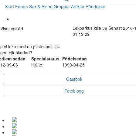
Start
Forum
Sex & Sinne
Grupper
Artiklar
Händelser
Lekparkus
kille
36
Senast 2016-
31 19:09
a vi leka med en pilatesboll tills
gon blir skadad?
edlem sedan
Specialstatus
Födelsedag
12-09-06
Hjälte
1990-04-25
Gästbok
Fotoblogg