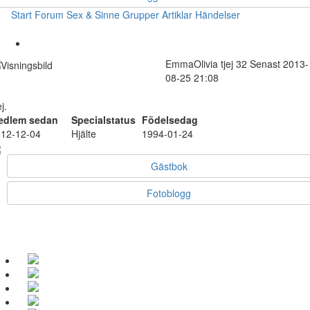
Start
Forum
Sex & Sinne
Grupper
Artiklar
Händelser
EmmaOlivia
tjej
32
Senast 2013-
08-25 21:08
j.
edlem sedan
Specialstatus
Födelsedag
12-12-04
Hjälte
1994-01-24
Gästbok
Fotoblogg