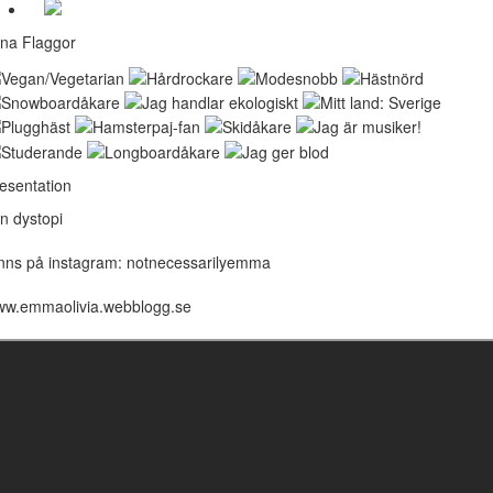
na Flaggor
esentation
n dystopi
nns på instagram: notnecessarilyemma
w.emmaolivia.webblogg.se