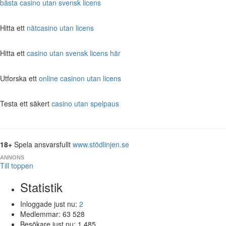
bästa casino utan svensk licens
Hitta ett
nätcasino utan licens
Hitta ett
casino utan svensk licens här
Utforska ett
online casinon utan licens
Testa ett säkert
casino utan spelpaus
18+
Spela ansvarsfullt
www.stödlinjen.se
ANNONS
Till toppen
Statistik
Inloggade just nu:
2
Medlemmar:
63 528
Besökare just nu:
1 485