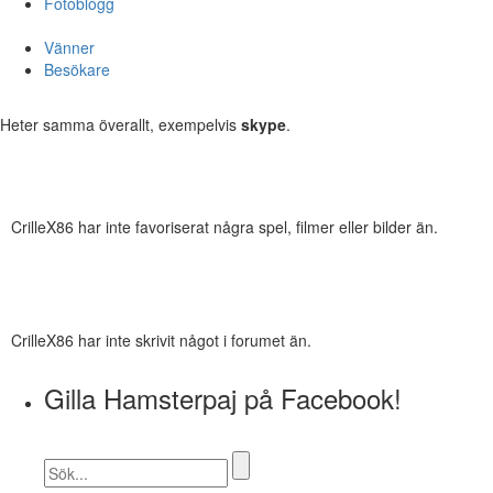
Fotoblogg
Vänner
Besökare
Heter samma överallt, exempelvis
skype
.
CrilleX86 har inte favoriserat några spel, filmer eller bilder än.
CrilleX86 har inte skrivit något i forumet än.
Gilla Hamsterpaj på Facebook!