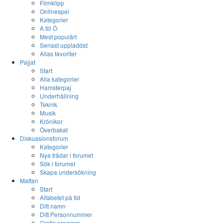
Filmklipp
Onlinespel
Kategorier
A till Ö
Mest populärt
Senast uppladdat
Allas favoriter
Pajjat
Start
Alla kategorier
Hamsterpaj
Underhållning
Teknik
Musik
Krönikor
Överbakat
Diskussionsforum
Kategorier
Nya trådar i forumet
Sök i forumet
Skapa undersökning
Mattan
Start
Alfabetet på tid
Ditt namn
Ditt Personnummer
Gratis program