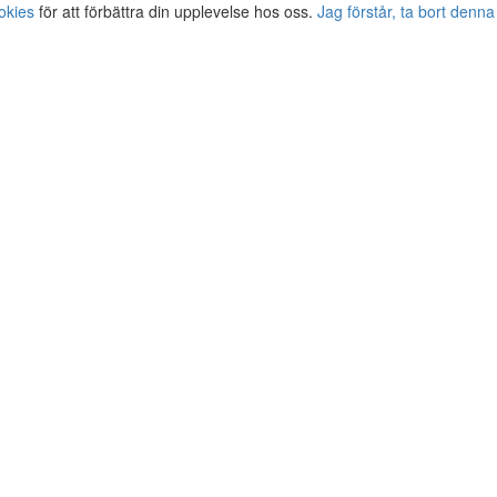
okies
för att förbättra din upplevelse hos oss.
Jag förstår, ta bort denna