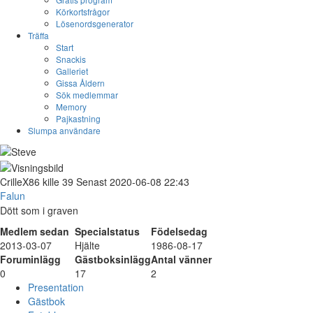
Körkortsfrågor
Lösenordsgenerator
Träffa
Start
Snackis
Galleriet
Gissa Åldern
Sök medlemmar
Memory
Pajkastning
Slumpa användare
CrilleX86
kille
39
Senast 2020-06-08 22:43
Falun
Dött som i graven
Medlem sedan
Specialstatus
Födelsedag
2013-03-07
Hjälte
1986-08-17
Foruminlägg
Gästboksinlägg
Antal vänner
0
17
2
Presentation
Gästbok