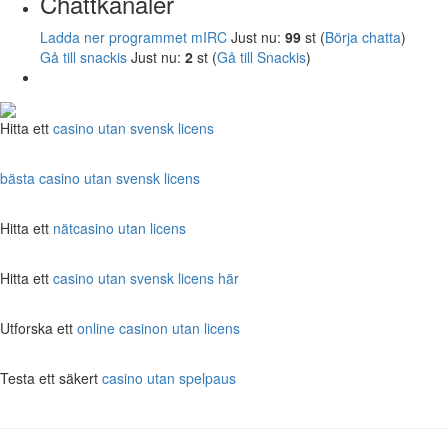
Chattkanaler
Ladda ner programmet mIRC
Just nu:
99
st (
Börja chatta
)
Gå till snackis
Just nu:
2
st (
Gå till Snackis
)
Hitta ett
casino utan svensk licens
bästa casino utan svensk licens
Hitta ett
nätcasino utan licens
Hitta ett
casino utan svensk licens här
Utforska ett
online casinon utan licens
Testa ett säkert
casino utan spelpaus