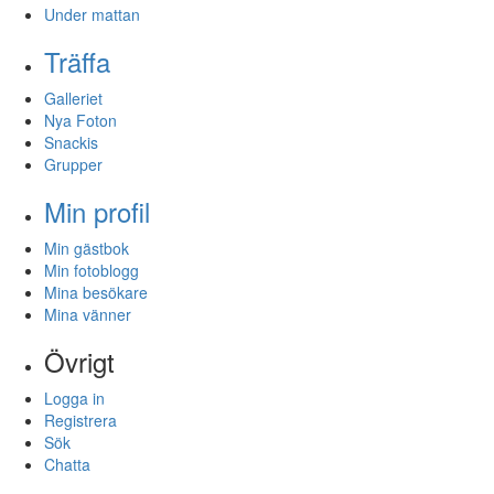
Under mattan
Träffa
Galleriet
Nya Foton
Snackis
Grupper
Min profil
Min gästbok
Min fotoblogg
Mina besökare
Mina vänner
Övrigt
Logga in
Registrera
Sök
Chatta