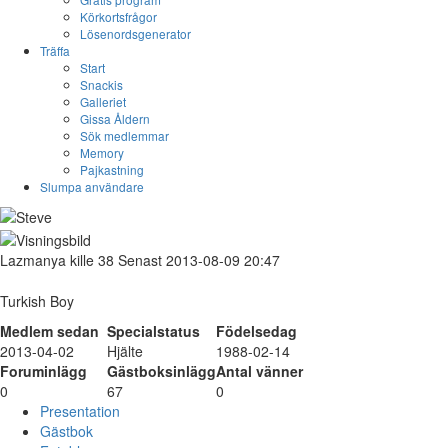
Körkortsfrågor
Lösenordsgenerator
Träffa
Start
Snackis
Galleriet
Gissa Åldern
Sök medlemmar
Memory
Pajkastning
Slumpa användare
Lazmanya
kille
38
Senast 2013-08-09 20:47
Turkish Boy
Medlem sedan
Specialstatus
Födelsedag
2013-04-02
Hjälte
1988-02-14
Foruminlägg
Gästboksinlägg
Antal vänner
0
67
0
Presentation
Gästbok