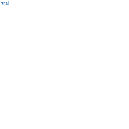
 ruta!