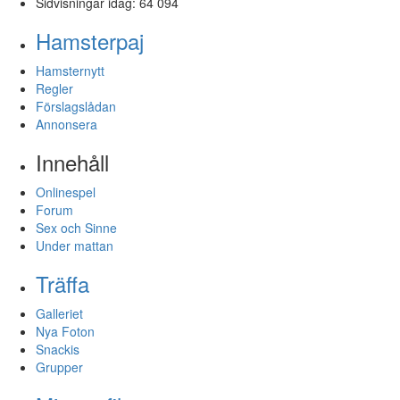
Sidvisningar idag:
64 094
Hamsterpaj
Hamsternytt
Regler
Förslagslådan
Annonsera
Innehåll
Onlinespel
Forum
Sex och Sinne
Under mattan
Träffa
Galleriet
Nya Foton
Snackis
Grupper