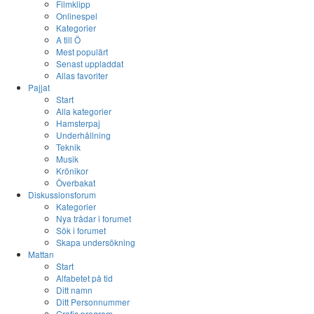
Filmklipp
Onlinespel
Kategorier
A till Ö
Mest populärt
Senast uppladdat
Allas favoriter
Pajjat
Start
Alla kategorier
Hamsterpaj
Underhållning
Teknik
Musik
Krönikor
Överbakat
Diskussionsforum
Kategorier
Nya trådar i forumet
Sök i forumet
Skapa undersökning
Mattan
Start
Alfabetet på tid
Ditt namn
Ditt Personnummer
Gratis program