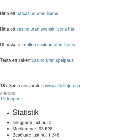
Hitta ett
nätcasino utan licens
Hitta ett
casino utan svensk licens här
Utforska ett
online casinon utan licens
Testa ett säkert
casino utan spelpaus
18+
Spela ansvarsfullt
www.stödlinjen.se
ANNONS
Till toppen
Statistik
Inloggade just nu:
2
Medlemmar:
63 528
Besökare just nu:
1 348