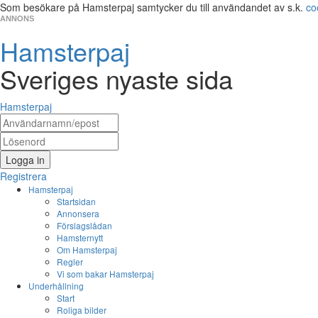
Som besökare på Hamsterpaj samtycker du till användandet av s.k.
co
ANNONS
Hamsterpaj
Sveriges nyaste sida
Hamsterpaj
Logga in
Registrera
Hamsterpaj
Startsidan
Annonsera
Förslagslådan
Hamsternytt
Om Hamsterpaj
Regler
Vi som bakar Hamsterpaj
Underhållning
Start
Roliga bilder