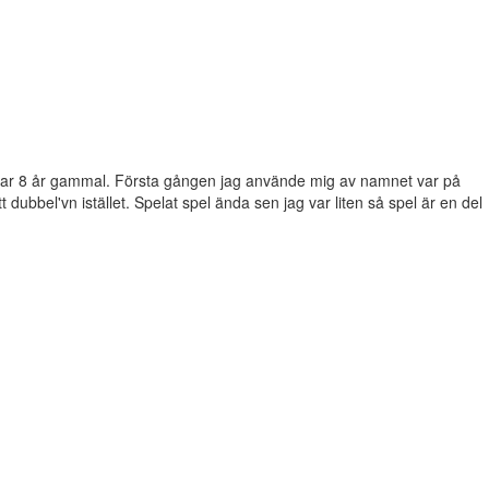
g var 8 år gammal. Första gången jag använde mig av namnet var på
dubbel'vn istället. Spelat spel ända sen jag var liten så spel är en del