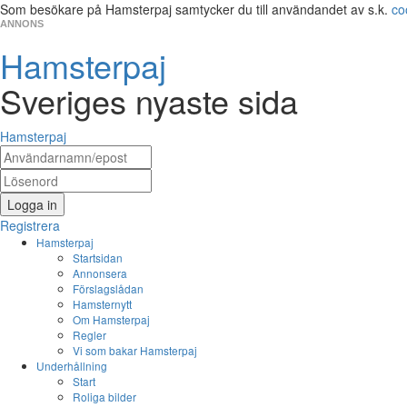
Som besökare på Hamsterpaj samtycker du till användandet av s.k.
co
ANNONS
Hamsterpaj
Sveriges nyaste sida
Hamsterpaj
Logga in
Registrera
Hamsterpaj
Startsidan
Annonsera
Förslagslådan
Hamsternytt
Om Hamsterpaj
Regler
Vi som bakar Hamsterpaj
Underhållning
Start
Roliga bilder