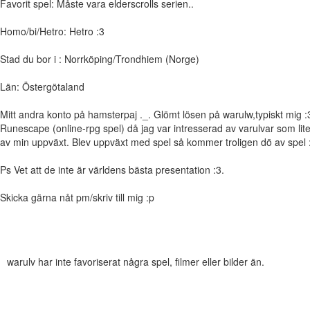
Favorit spel: Måste vara elderscrolls serien..
Homo/bi/Hetro: Hetro :3
Stad du bor i : Norrköping/Trondhiem (Norge)
Län: Östergötaland
Mitt andra konto på hamsterpaj ._. Glömt lösen på warulw,typiskt mig 
Runescape (online-rpg spel) då jag var intresserad av varulvar som liten
av min uppväxt. Blev uppväxt med spel så kommer troligen dö av spel 
Ps Vet att de inte är världens bästa presentation :3.
Skicka gärna nåt pm/skriv till mig :p
warulv har inte favoriserat några spel, filmer eller bilder än.