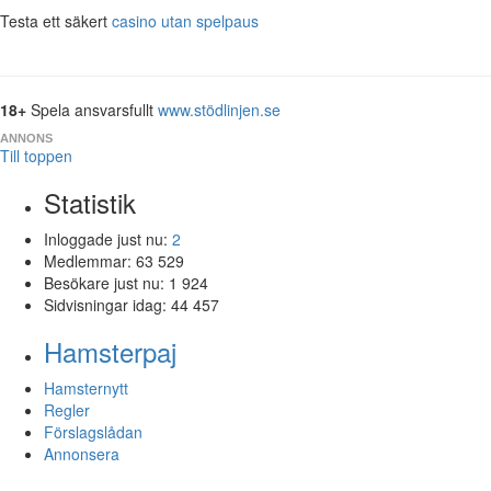
Testa ett säkert
casino utan spelpaus
18+
Spela ansvarsfullt
www.stödlinjen.se
ANNONS
Till toppen
Statistik
Inloggade just nu:
2
Medlemmar:
63 529
Besökare just nu:
1 924
Sidvisningar idag:
44 457
Hamsterpaj
Hamsternytt
Regler
Förslagslådan
Annonsera