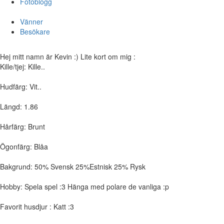
Fotoblogg
Vänner
Besökare
Hej mitt namn är Kevin :) Lite kort om mig :
Kille/tjej: Kille..
Hudfärg: Vit..
Längd: 1.86
Hårfärg: Brunt
Ögonfärg: Blåa
Bakgrund: 50% Svensk 25%Estnisk 25% Rysk
Hobby: Spela spel :3 Hänga med polare de vanliga :p
Favorit husdjur : Katt :3