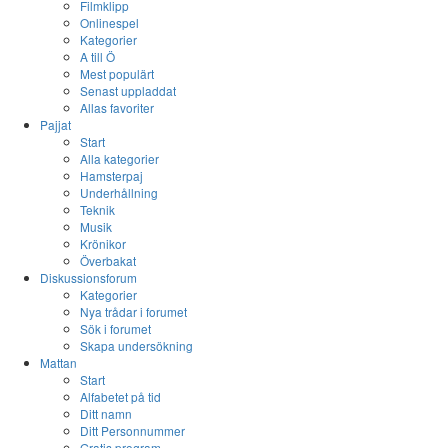
Filmklipp
Onlinespel
Kategorier
A till Ö
Mest populärt
Senast uppladdat
Allas favoriter
Pajjat
Start
Alla kategorier
Hamsterpaj
Underhållning
Teknik
Musik
Krönikor
Överbakat
Diskussionsforum
Kategorier
Nya trådar i forumet
Sök i forumet
Skapa undersökning
Mattan
Start
Alfabetet på tid
Ditt namn
Ditt Personnummer
Gratis program