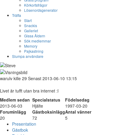
Körkortsfrågor
Lösenordsgenerator
Träffa
Start
Snackis
Galleriet
Gissa Åldern
Sök medlemmar
Memory
Pajkastning
Slumpa användare
warulv
kille
29
Senast 2013-06-10 13:15
Livet är tufft utan bra internet :l
Medlem sedan
Specialstatus
Födelsedag
2013-06-03
Hjälte
1997-03-20
Foruminlägg
Gästboksinlägg
Antal vänner
20
72
5
Presentation
Gästbok