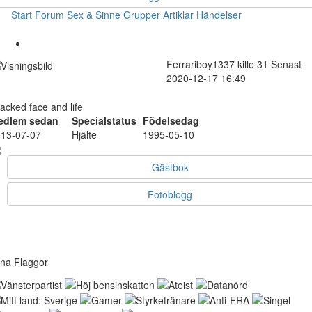
Start
Forum
Sex & Sinne
Grupper
Artiklar
Händelser
Ferrariboy1337
kille
31
Senast
2020-12-17 16:49
acked face and life
edlem sedan
Specialstatus
Födelsedag
13-07-07
Hjälte
1995-05-10
Gästbok
Fotoblogg
na Flaggor