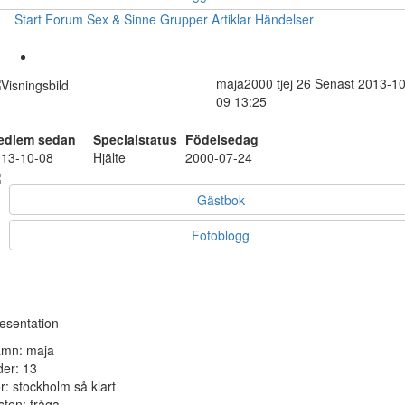
Start
Forum
Sex & Sinne
Grupper
Artiklar
Händelser
maja2000
tjej
26
Senast 2013-10
09 13:25
edlem sedan
Specialstatus
Födelsedag
13-10-08
Hjälte
2000-07-24
Gästbok
Fotoblogg
esentation
mn: maja
der: 13
r: stockholm så klart
sten: fråga...