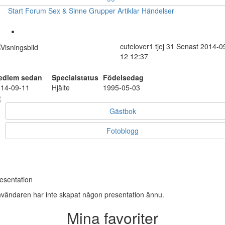
Start
Forum
Sex & Sinne
Grupper
Artiklar
Händelser
cutelover1
tjej
31
Senast 2014-0
12 12:37
edlem sedan
Specialstatus
Födelsedag
14-09-11
Hjälte
1995-05-03
Gästbok
Fotoblogg
esentation
vändaren har inte skapat någon presentation ännu.
Mina favoriter