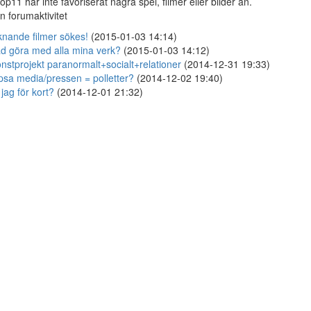
lop11 har inte favoriserat några spel, filmer eller bilder än.
n forumaktivitet
knande filmer sökes!
(2015-01-03 14:14)
d göra med alla mina verk?
(2015-01-03 14:12)
nstprojekt paranormalt+socialt+relationer
(2014-12-31 19:33)
psa media/pressen = polletter?
(2014-12-02 19:40)
 jag för kort?
(2014-12-01 21:32)