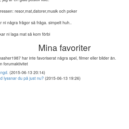
tressen: resor,mat,datorer,musik och poker
r ni några frågor så fråga. simpelt huh..
kar ni laga mat så kom förbi
Mina favoriter
asher1987 har inte favoriserat några spel, filmer eller bilder än.
n forumaktivitet
ngd.
(2015-06-13 20:14)
d lyssnar du på just nu?
(2015-06-13 19:26)