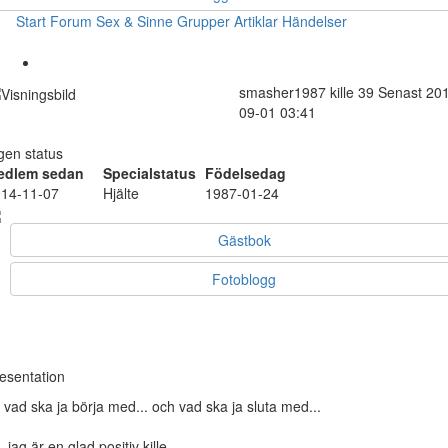
Start
Forum
Sex & Sinne
Grupper
Artiklar
Händelser
smasher1987
kille
39
Senast 20
09-01 03:41
gen status
edlem sedan
Specialstatus
Födelsedag
14-11-07
Hjälte
1987-01-24
Gästbok
Fotoblogg
esentation
, vad ska ja börja med... och vad ska ja sluta med...
 , jag är en glad positiv kille.