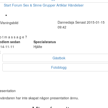
Start
Forum
Sex & Sinne
Grupper
Artiklar
Händelser
Dannedaja
Senast 2015-01-15
09:42
o t m a s s a g e ?
edlem sedan
Specialstatus
14-11-11
Hjälte
Gästbok
Fotoblogg
esentation
vändaren har inte skapat någon presentation ännu.