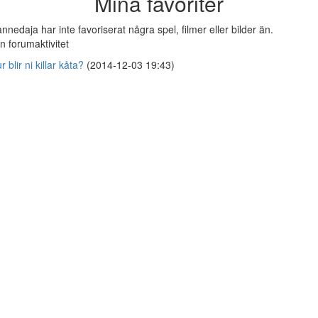
Mina favoriter
nnedaja har inte favoriserat några spel, filmer eller bilder än.
n forumaktivitet
r blir ni killar kåta?
(2014-12-03 19:43)