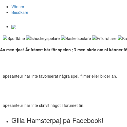
Vänner
Besökare
Aa men tjaa! Är främst här för spelen ;D men skriv om ni känner fö
apesanteur har inte favoriserat några spel, filmer eller bilder än.
apesanteur har inte skrivit något i forumet än.
Gilla Hamsterpaj på Facebook!