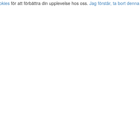
okies
för att förbättra din upplevelse hos oss.
Jag förstår, ta bort denna