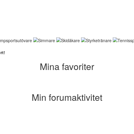
rt!
Mina favoriter
Min forumaktivitet