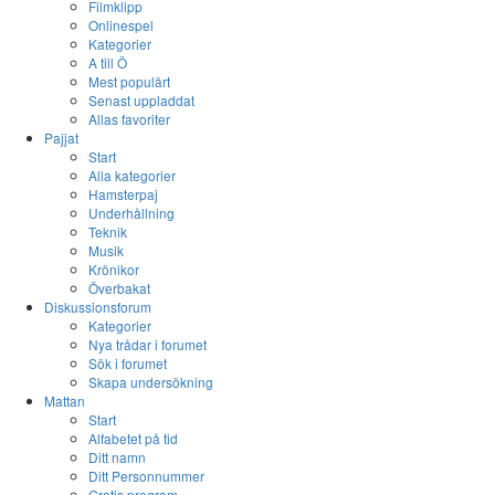
Filmklipp
Onlinespel
Kategorier
A till Ö
Mest populärt
Senast uppladdat
Allas favoriter
Pajjat
Start
Alla kategorier
Hamsterpaj
Underhållning
Teknik
Musik
Krönikor
Överbakat
Diskussionsforum
Kategorier
Nya trådar i forumet
Sök i forumet
Skapa undersökning
Mattan
Start
Alfabetet på tid
Ditt namn
Ditt Personnummer
Gratis program