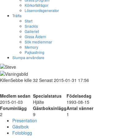
Körkortsfrågor
Lösenordsgenerator
Träffa
Start
Snackis
Galleriet
Gissa Åldern
Sök medlemmar
Memory
Pajkastning
Slumpa användare
KillenSebbe
kille
32
Senast 2015-01-31 17:56
Medlem sedan
Specialstatus
Födelsedag
2015-01-03
Hjälte
1993-08-15
Foruminlägg
Gästboksinlägg
Antal vänner
2
9
1
Presentation
Gästbok
Fotoblogg