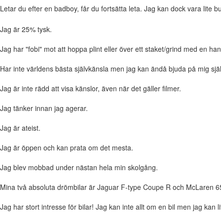
Letar du efter en badboy, får du fortsätta leta. Jag kan dock vara lite b
Jag är 25% tysk.
Jag har "fobi" mot att hoppa plint eller över ett staket/grind med en ha
Har inte världens bästa självkänsla men jag kan ändå bjuda på mig sjä
Jag är inte rädd att visa känslor, även när det gäller filmer.
Jag tänker innan jag agerar.
Jag är ateist.
Jag är öppen och kan prata om det mesta.
Jag blev mobbad under nästan hela min skolgång.
Mina två absoluta drömbilar är Jaguar F-type Coupe R och McLaren 650
Jag har stort intresse för bilar! Jag kan inte allt om en bil men jag kan 