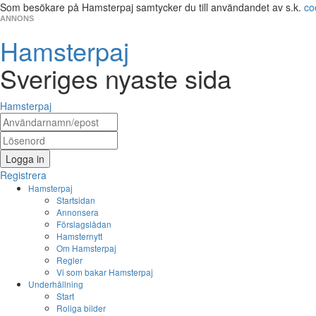
Som besökare på Hamsterpaj samtycker du till användandet av s.k.
co
ANNONS
Hamsterpaj
Sveriges nyaste sida
Hamsterpaj
Logga in
Registrera
Hamsterpaj
Startsidan
Annonsera
Förslagslådan
Hamsternytt
Om Hamsterpaj
Regler
Vi som bakar Hamsterpaj
Underhållning
Start
Roliga bilder