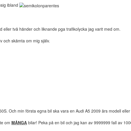
usig ibland
nd eller två händer och liknande pga trafikolycka jag varit med om.
lv och skämta om mig själv.
S. Och min första egna bil ska vara en Audi A5 2009 års modell eller
lite om
MÅNGA
bilar! Peka på en bil och jag kan av 9999999 fall av 10