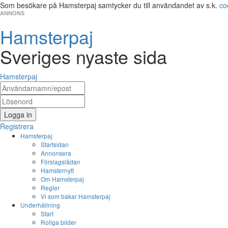
Som besökare på Hamsterpaj samtycker du till användandet av s.k.
co
ANNONS
Hamsterpaj
Sveriges nyaste sida
Hamsterpaj
Logga in
Registrera
Hamsterpaj
Startsidan
Annonsera
Förslagslådan
Hamsternytt
Om Hamsterpaj
Regler
Vi som bakar Hamsterpaj
Underhållning
Start
Roliga bilder