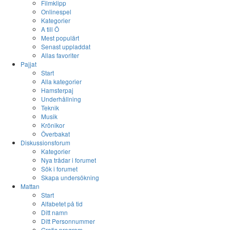
Filmklipp
Onlinespel
Kategorier
A till Ö
Mest populärt
Senast uppladdat
Allas favoriter
Pajjat
Start
Alla kategorier
Hamsterpaj
Underhållning
Teknik
Musik
Krönikor
Överbakat
Diskussionsforum
Kategorier
Nya trådar i forumet
Sök i forumet
Skapa undersökning
Mattan
Start
Alfabetet på tid
Ditt namn
Ditt Personnummer
Gratis program