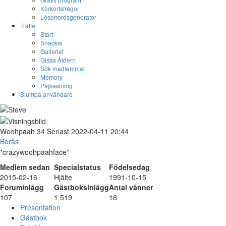
Körkortsfrågor
Lösenordsgenerator
Träffa
Start
Snackis
Galleriet
Gissa Åldern
Sök medlemmar
Memory
Pajkastning
Slumpa användare
Woohpaah
34
Senast 2022-04-11 20:44
Borås
*crazywoohpaahface*
Medlem sedan
Specialstatus
Födelsedag
2015-02-16
Hjälte
1991-10-15
Foruminlägg
Gästboksinlägg
Antal vänner
107
1 519
16
Presentation
Gästbok