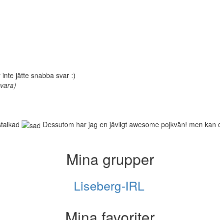
inte jätte snabba svar :)
svara)
 stalkad
Dessutom har jag en jävligt awesome pojkvän! men kan du b
Mina grupper
Liseberg-IRL
Mina favoriter