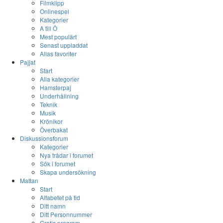
Filmklipp
Onlinespel
Kategorier
A till Ö
Mest populärt
Senast uppladdat
Allas favoriter
Pajjat
Start
Alla kategorier
Hamsterpaj
Underhållning
Teknik
Musik
Krönikor
Överbakat
Diskussionsforum
Kategorier
Nya trådar i forumet
Sök i forumet
Skapa undersökning
Mattan
Start
Alfabetet på tid
Ditt namn
Ditt Personnummer
Gratis program