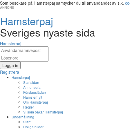
Som besökare på Hamsterpaj samtycker du till användandet av s.k.
co
ANNONS
Hamsterpaj
Sveriges nyaste sida
Hamsterpaj
Logga in
Registrera
Hamsterpaj
Startsidan
Annonsera
Förslagslådan
Hamsternytt
Om Hamsterpaj
Regler
Vi som bakar Hamsterpaj
Underhållning
Start
Roliga bilder