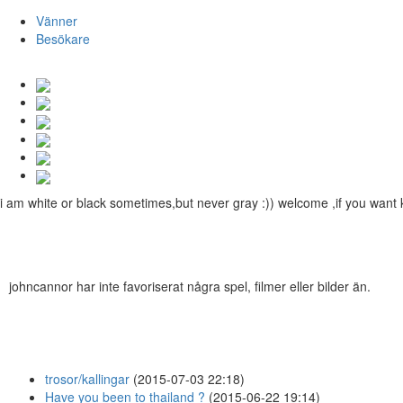
Vänner
Besökare
i am white or black sometimes,but never gray :)) welcome ,if you wan
johncannor har inte favoriserat några spel, filmer eller bilder än.
trosor/kallingar
(2015-07-03 22:18)
Have you been to thailand ?
(2015-06-22 19:14)