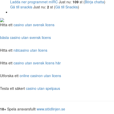
Ladda ner programmet mIRC
Just nu:
109
st (
Börja chatta
)
Gå till snackis
Just nu:
2
st (
Gå till Snackis
)
Hitta ett
casino utan svensk licens
bästa casino utan svensk licens
Hitta ett
nätcasino utan licens
Hitta ett
casino utan svensk licens här
Utforska ett
online casinon utan licens
Testa ett säkert
casino utan spelpaus
18+
Spela ansvarsfullt
www.stödlinjen.se