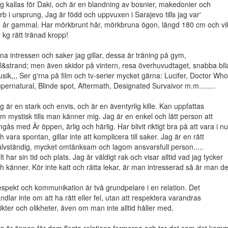
g kallas för Daki, och är en blandning av bosnier, makedonier och
rb i ursprung, Jag är född och uppvuxen i Sarajevo tills jag var'
 år gammal. Har mörkbrunt hår, mörkbruna ögon, längd 180 cm och vi
 kg rätt tränad kropp!
na intressen och saker jag gillar, dessa är träning på gym,
l&strand; men även skidor på vintern, resa överhuvudtaget, snabba bila
sik,,, Ser g'rna på film och tv-serier mycket gärna: Lucifer, Doctor Who
pernatural, Blinde spot, Aftermath, Designated Survaivor m.m........
g är en stark och envis, och är en äventyrlig kille. Kan uppfattas
m mystisk tills man känner mig. Jag är en enkel och lätt person att
gås med Är öppen, ärlig och härlig. Har blivit riktigt bra på att vara i nu
h vara spontan, gillar inte att komplicera till saker. Jag är en rätt
älvständig, mycket omtänksam och lagom ansvarsfull person.....
llt har sin tid och plats. Jag är väldigt rak och visar alltid vad jag tycker
h känner. Kör inte katt och råtta lekar, är man intresserad så är man de
spekt och kommunikation är två grundpelare i en relation. Det
ndlar inte om att ha rätt eller fel, utan att respektera varandras
ikter och olikheter, även om man inte alltid håller med.