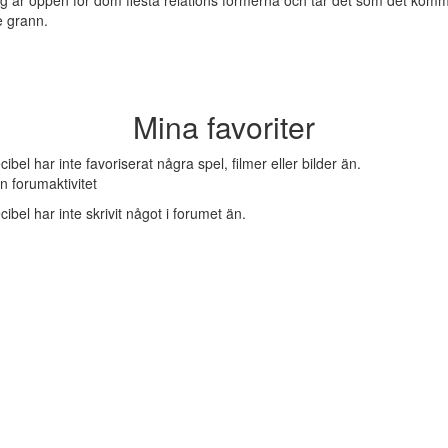
g är öppen för dom flesta relations formerna och tar det som det kom
te grann.
Mina favoriter
cibel har inte favoriserat några spel, filmer eller bilder än.
n forumaktivitet
cibel har inte skrivit något i forumet än.