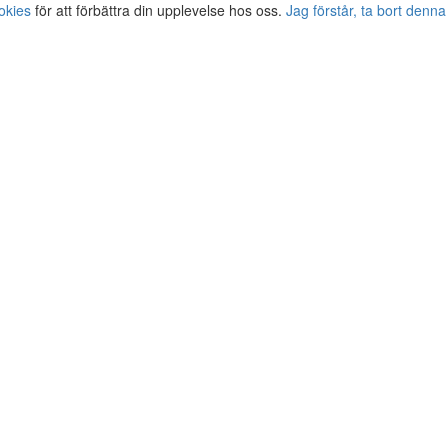
okies
för att förbättra din upplevelse hos oss.
Jag förstår, ta bort denna