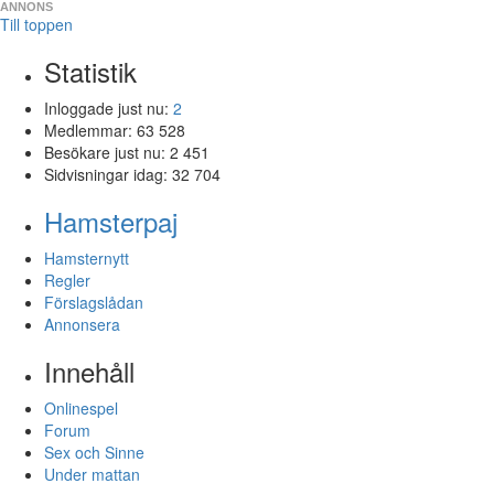
ANNONS
Till toppen
Statistik
Inloggade just nu:
2
Medlemmar:
63 528
Besökare just nu:
2 451
Sidvisningar idag:
32 704
Hamsterpaj
Hamsternytt
Regler
Förslagslådan
Annonsera
Innehåll
Onlinespel
Forum
Sex och Sinne
Under mattan