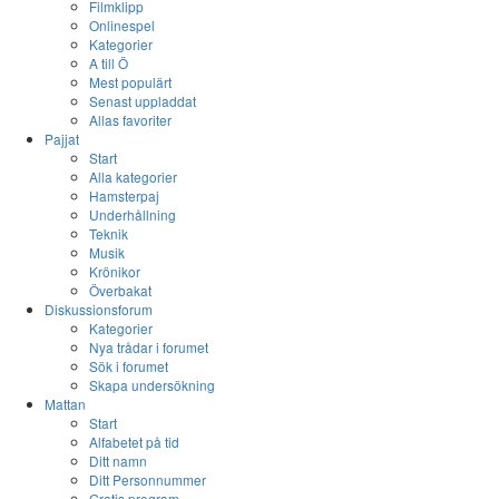
Filmklipp
Onlinespel
Kategorier
A till Ö
Mest populärt
Senast uppladdat
Allas favoriter
Pajjat
Start
Alla kategorier
Hamsterpaj
Underhållning
Teknik
Musik
Krönikor
Överbakat
Diskussionsforum
Kategorier
Nya trådar i forumet
Sök i forumet
Skapa undersökning
Mattan
Start
Alfabetet på tid
Ditt namn
Ditt Personnummer
Gratis program