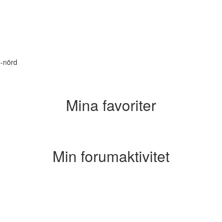
Mina favoriter
Min forumaktivitet