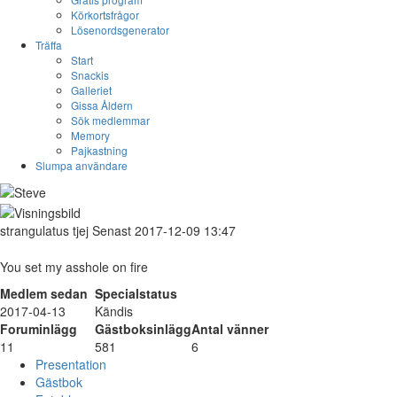
Körkortsfrågor
Lösenordsgenerator
Träffa
Start
Snackis
Galleriet
Gissa Åldern
Sök medlemmar
Memory
Pajkastning
Slumpa användare
strangulatus
tjej
Senast 2017-12-09 13:47
You set my asshole on fire
Medlem sedan
Specialstatus
2017-04-13
Kändis
Foruminlägg
Gästboksinlägg
Antal vänner
11
581
6
Presentation
Gästbok