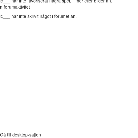
ic___ har inte favoriserat några spel, filmer eller bilder än.
n forumaktivitet
ic___ har inte skrivit något i forumet än.
Gå till desktop-sajten