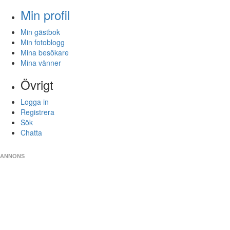
Min profil
Min gästbok
Min fotoblogg
Mina besökare
Mina vänner
Övrigt
Logga in
Registrera
Sök
Chatta
ANNONS