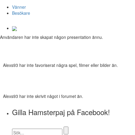
Vänner
Besökare
Användaren har inte skapat någon presentation ännu.
Alexs93 har inte favoriserat några spel, filmer eller bilder än.
Alexs93 har inte skrivit något i forumet än.
Gilla Hamsterpaj på Facebook!