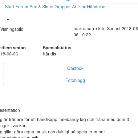
Start
Forum
Sex & Sinne
Grupper
Artiklar
Händelser
marremarre
kille
Senast 2018-06
06 10:22
edlem sedan
Specialstatus
18-06-06
Kändis
Gästbok
Fotoblogg
esentation
g är tränare för ett handikapp innebandy lag och träna med dom 3
nger i veckan.
g gillar göra egna musik och duktigt på spela trummor.
llar nästan all musik.