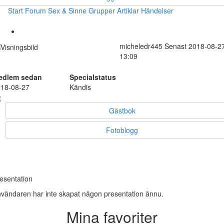
Start
Forum
Sex & Sinne
Grupper
Artiklar
Händelser
micheledr445
Senast 2018-08-2
13:09
edlem sedan
Specialstatus
18-08-27
Kändis
Gästbok
Fotoblogg
esentation
vändaren har inte skapat någon presentation ännu.
Mina favoriter