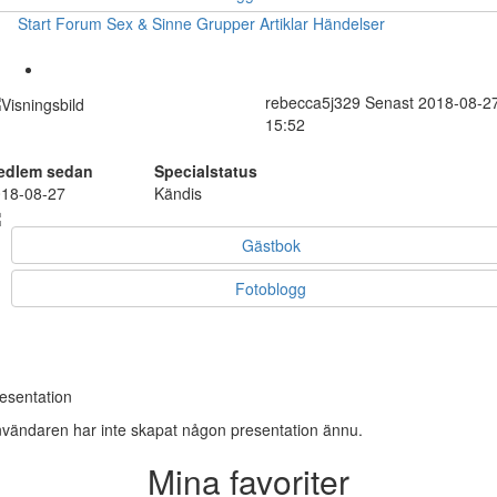
Start
Forum
Sex & Sinne
Grupper
Artiklar
Händelser
rebecca5j329
Senast 2018-08-2
15:52
edlem sedan
Specialstatus
18-08-27
Kändis
Gästbok
Fotoblogg
esentation
vändaren har inte skapat någon presentation ännu.
Mina favoriter