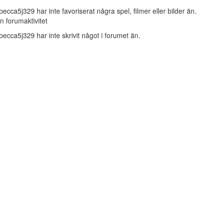
becca5j329 har inte favoriserat några spel, filmer eller bilder än.
n forumaktivitet
becca5j329 har inte skrivit något i forumet än.