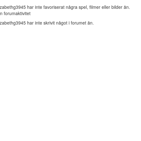
izabethg3945 har inte favoriserat några spel, filmer eller bilder än.
n forumaktivitet
izabethg3945 har inte skrivit något i forumet än.