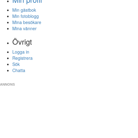
Min gästbok
Min fotoblogg
Mina besökare
Mina vänner
Övrigt
Logga in
Registrera
Sök
Chatta
ANNONS