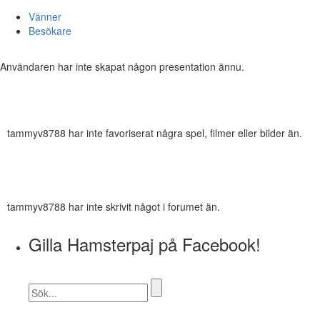
Vänner
Besökare
Användaren har inte skapat någon presentation ännu.
tammyv8788 har inte favoriserat några spel, filmer eller bilder än.
tammyv8788 har inte skrivit något i forumet än.
Gilla Hamsterpaj på Facebook!