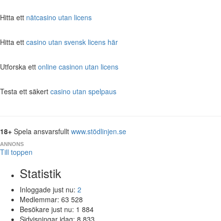
Hitta ett
nätcasino utan licens
Hitta ett
casino utan svensk licens här
Utforska ett
online casinon utan licens
Testa ett säkert
casino utan spelpaus
18+
Spela ansvarsfullt
www.stödlinjen.se
ANNONS
Till toppen
Statistik
Inloggade just nu:
2
Medlemmar:
63 528
Besökare just nu:
1 884
Sidvisningar idag:
8 833