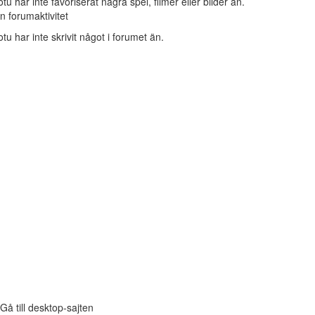
tu har inte favoriserat några spel, filmer eller bilder än.
n forumaktivitet
tu har inte skrivit något i forumet än.
Gå till desktop-sajten