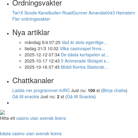
Ordningsvakter
Tw1X
Soode
Kanelbullen
RoadGunner
Amanda0043
Hamstern
Fler ordningsvakter
Nya artiklar
måndag 6/4 07:25
Vad är slots egentlige...
tisdag 31/3 10:02
Vilka casinospel finns...
2025-12-12 07:34
De bästa kortspelen at...
2025-10-17 12:43
5 Animerade Slotspel s...
2025-10-16 07:45
Mobil Kontra Stationär...
Chattkanaler
Ladda ner programmet mIRC
Just nu:
100
st (
Börja chatta
)
Gå till snackis
Just nu:
2
st (
Gå till Snackis
)
Hitta ett
casino utan svensk licens
bästa casino utan svensk licens