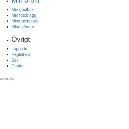
Min gästbok
Min fotoblogg
Mina besökare
Mina vänner
Övrigt
Logga in
Registrera
Sök
Chatta
ANNONS