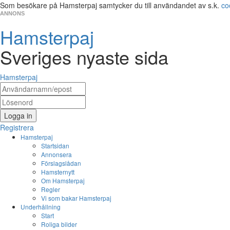
Som besökare på Hamsterpaj samtycker du till användandet av s.k.
co
ANNONS
Hamsterpaj
Sveriges nyaste sida
Hamsterpaj
Logga in
Registrera
Hamsterpaj
Startsidan
Annonsera
Förslagslådan
Hamsternytt
Om Hamsterpaj
Regler
Vi som bakar Hamsterpaj
Underhållning
Start
Roliga bilder