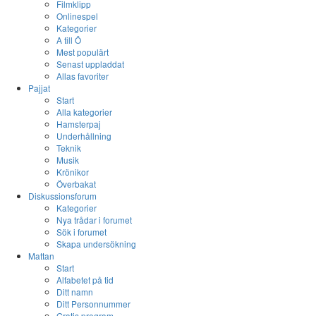
Filmklipp
Onlinespel
Kategorier
A till Ö
Mest populärt
Senast uppladdat
Allas favoriter
Pajjat
Start
Alla kategorier
Hamsterpaj
Underhållning
Teknik
Musik
Krönikor
Överbakat
Diskussionsforum
Kategorier
Nya trådar i forumet
Sök i forumet
Skapa undersökning
Mattan
Start
Alfabetet på tid
Ditt namn
Ditt Personnummer
Gratis program