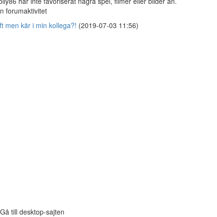
lly86 har inte favoriserat några spel, filmer eller bilder än.
n forumaktivitet
ft men kär i min kollega?!
(2019-07-03 11:56)
Gå till desktop-sajten