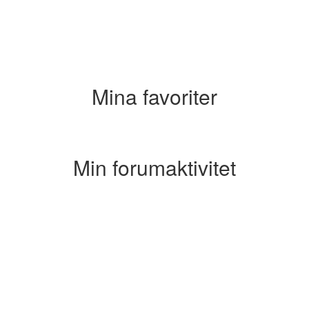
Mina favoriter
Min forumaktivitet