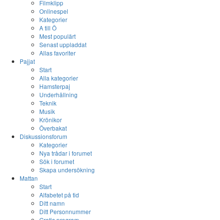
Filmklipp
Onlinespel
Kategorier
A till Ö
Mest populärt
Senast uppladdat
Allas favoriter
Pajjat
Start
Alla kategorier
Hamsterpaj
Underhållning
Teknik
Musik
Krönikor
Överbakat
Diskussionsforum
Kategorier
Nya trådar i forumet
Sök i forumet
Skapa undersökning
Mattan
Start
Alfabetet på tid
Ditt namn
Ditt Personnummer
Gratis program