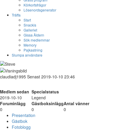
Körkortsfrågor
Lösenordsgenerator
Träffa
Start
Snackis
Galleriet
Gissa Åldern
Sök medlemmar
Memory
Pajkastning
Slumpa användare
claudiadj1995
Senast 2019-10-10 23:46
Medlem sedan
Specialstatus
2019-10-10
Legend
Foruminlägg
Gästboksinlägg
Antal vänner
0
0
0
Presentation
Gästbok
Fotoblogg