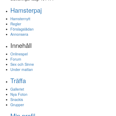
Hamsterpaj
Hamsternytt
Regler
Förslagslådan
Annonsera
Innehåll
Onlinespel
Forum
Sex och Sinne
Under mattan
Träffa
Galleriet
Nya Foton
Snackis
Grupper
Min profil