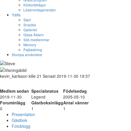
Körkortsfrågor
Lösenordsgenerator
Träffa
Start
Snackis
Galleriet
Gissa Åldern
Sök medlemmar
Memory
Pajkastning
Slumpa användare
kevin_karlsson
kille
21
Senast 2019-11-30 19:37
Medlem sedan
Specialstatus
Födelsedag
2019-11-30
Legend
2005-05-10
Foruminlägg
Gästboksinlägg
Antal vänner
0
1
1
Presentation
Gästbok
Fotoblogg