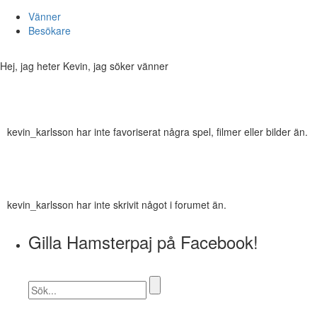
Vänner
Besökare
Hej, jag heter Kevin, jag söker vänner
kevin_karlsson har inte favoriserat några spel, filmer eller bilder än.
kevin_karlsson har inte skrivit något i forumet än.
Gilla Hamsterpaj på Facebook!