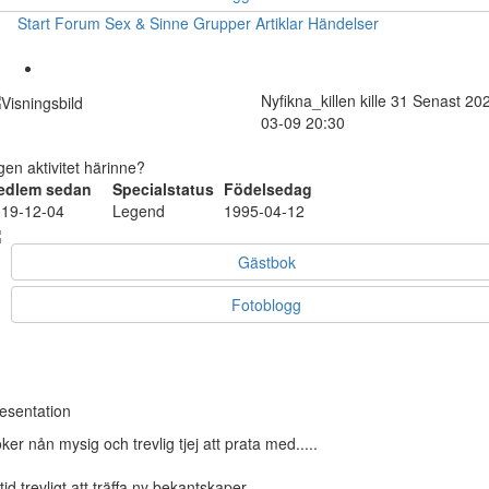
Start
Forum
Sex & Sinne
Grupper
Artiklar
Händelser
Nyfikna_killen
kille
31
Senast 20
03-09 20:30
gen aktivitet härinne?
edlem sedan
Specialstatus
Födelsedag
19-12-04
Legend
1995-04-12
Gästbok
Fotoblogg
esentation
ker nån mysig och trevlig tjej att prata med.....
ltid trevligt att träffa ny bekantskaper