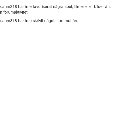
icanm318 har inte favoriserat några spel, filmer eller bilder än.
n forumaktivitet
icanm318 har inte skrivit något i forumet än.