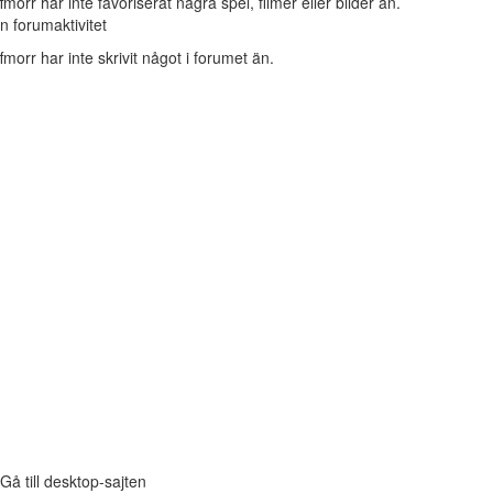
ffmorr har inte favoriserat några spel, filmer eller bilder än.
n forumaktivitet
ffmorr har inte skrivit något i forumet än.
Gå till desktop-sajten