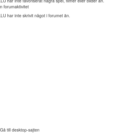
LU har inte favoriserat några spel, filmer eller bilder än.
n forumaktivitet
LU har inte skrivit något i forumet än.
Gå till desktop-sajten