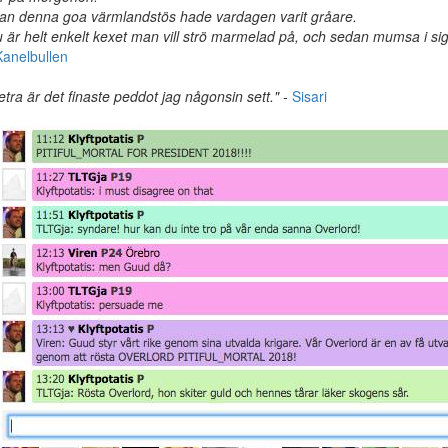
an denna goa värmlandstös hade vardagen varit gråare.
 är helt enkelt kexet man vill strö marmelad på, och sedan mumsa i sig
Kanelbullen
etra är det finaste peddot jag någonsin sett."
-
Sisari