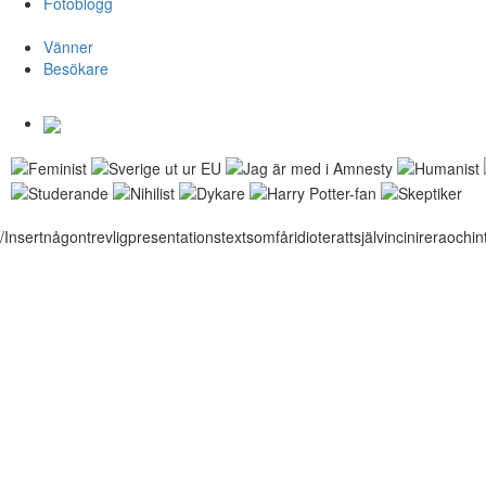
Fotoblogg
Vänner
Besökare
/Insertnågontrevligpresentationstextsomfåridioterattsjälvincinireraochint