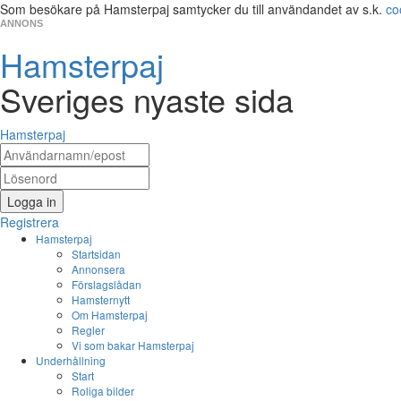
Som besökare på Hamsterpaj samtycker du till användandet av s.k.
co
ANNONS
Hamsterpaj
Sveriges nyaste sida
Hamsterpaj
Logga in
Registrera
Hamsterpaj
Startsidan
Annonsera
Förslagslådan
Hamsternytt
Om Hamsterpaj
Regler
Vi som bakar Hamsterpaj
Underhållning
Start
Roliga bilder