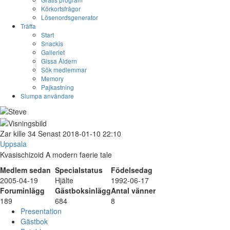
Körkortsfrågor
Lösenordsgenerator
Träffa
Start
Snackis
Galleriet
Gissa Åldern
Sök medlemmar
Memory
Pajkastning
Slumpa användare
Zar
kille
34
Senast 2018-01-10 22:10
Uppsala
Kvasischizoid A modern faerie tale
Medlem sedan
Specialstatus
Födelsedag
2005-04-19
Hjälte
1992-06-17
Foruminlägg
Gästboksinlägg
Antal vänner
189
684
8
Presentation
Gästbok