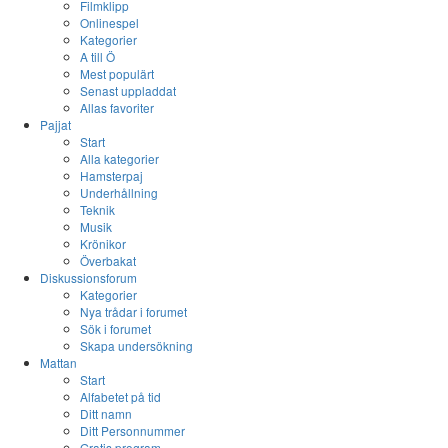
Filmklipp
Onlinespel
Kategorier
A till Ö
Mest populärt
Senast uppladdat
Allas favoriter
Pajjat
Start
Alla kategorier
Hamsterpaj
Underhållning
Teknik
Musik
Krönikor
Överbakat
Diskussionsforum
Kategorier
Nya trådar i forumet
Sök i forumet
Skapa undersökning
Mattan
Start
Alfabetet på tid
Ditt namn
Ditt Personnummer
Gratis program