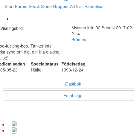
Start
Forum
Sex & Sinne
Grupper
Artiklar
Händelser
Myssen
kille
32
Senast 2017-02-
21:41
Bromma
oo-fucking-hoo. Tänker inte
cka synd om dig, din lilla elaking."
ಥ﹏ಥ)
edlem sedan
Specialstatus
Födelsedag
05-05-23
Hjälte
1993-12-24
Gästbok
Fotoblogg