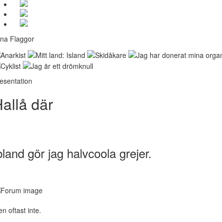
na Flaggor
esentation
allå där
bland gör jag halvcoola grejer.
n oftast inte.