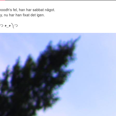
oodh's fel, han har sabbat något.
y, nu har han fixat det igen.
 つ ◕_◕ ༽つ