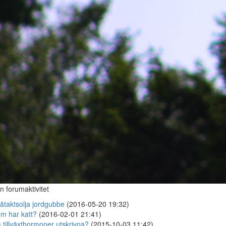
n forumaktivitet
åtaktsolja jordgubbe
(2016-05-20 19:32)
m har katt?
(2016-02-01 21:41)
 tillväxthormoner utskrivna?
(2015-10-03 11:42)