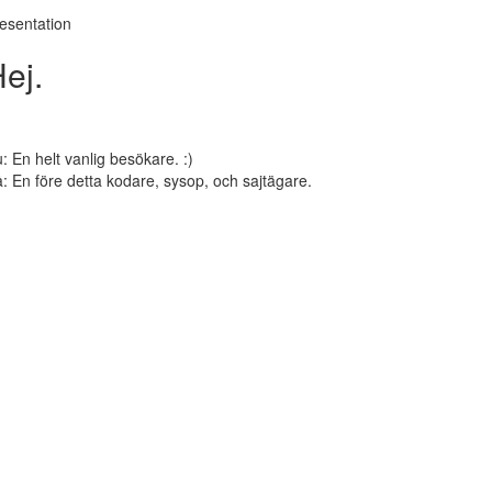
esentation
ej.
: En helt vanlig besökare. :)
: En före detta kodare, sysop, och sajtägare.