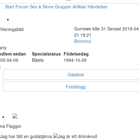
Start
Forum
Sex & Sinne
Grupper
Artiklar
Händelser
Gurrewe
kille
31
Senast 2019-04
21 18:21
Bromma
arty
edlem sedan
Specialstatus
Födelsedag
05-04-09
Bästis
1994-10-29
Gästbok
Fotoblogg
na Flaggor