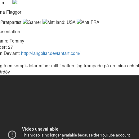
na Flaggor
esentation
amn: Tommy
der: 27
n Deviant:
http://langoliar.deviantart.com/
g å en kompis letar minor mitt i natten, jag trampade på en mina och b
ärdöv