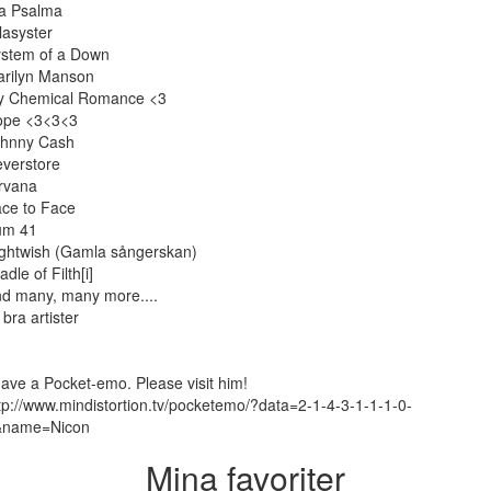
a Psalma
llasyster
stem of a Down
rilyn Manson
y Chemical Romance <3
ope <3<3<3
ohnny Cash
verstore
rvana
ce to Face
um 41
ghtwish (Gamla sångerskan)
adle of Filth[i]
d many, many more....
 bra artister
have a Pocket-emo. Please visit him!
tp://www.mindistortion.tv/pocketemo/?data=2-1-4-3-1-1-1-0-
&name=Nicon
Mina favoriter