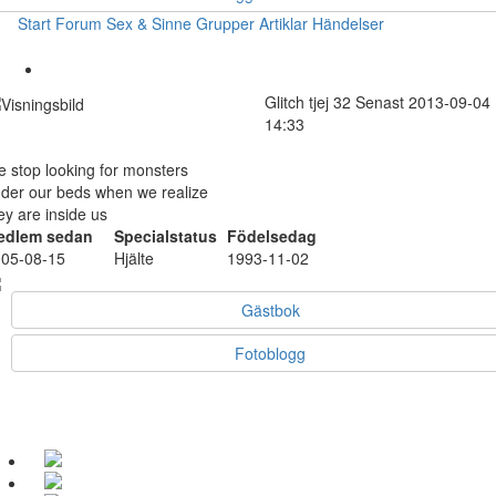
Start
Forum
Sex & Sinne
Grupper
Artiklar
Händelser
Glitch
tjej
32
Senast 2013-09-04
14:33
 stop looking for monsters
der our beds when we realize
ey are inside us
edlem sedan
Specialstatus
Födelsedag
05-08-15
Hjälte
1993-11-02
Gästbok
Fotoblogg