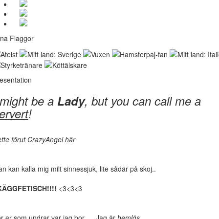
na Flaggor
esentation
 might be a
Lady
, but you can call me a
ervert
!
tte förut
CrazyAngel
här
n kan kalla mig milt sinnessjuk, lite sådär på skoj..
KÄGGFETISCH!!!!
<3<3<3
r er som undrar var jag bor..... Jag är
hemlös
.