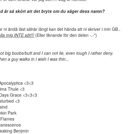
d är så skört att det bryts om du säger dess namn?
r ni ändå läst såhär långt kan det hända att ni skriver i min GB..
lla mig INTE söt!!!
(Eller liknande för den delen -.-")
got big boobs/butt and I can not lie, even tough I rather deny.
en a guy walks in I wish I was thin...
]Apocalyptica <3<3
ima Thule <3
Days Grace <3<3<3
sturbed <3
aind
nkin Park
 Flames
vanescence
eaking Benjmin