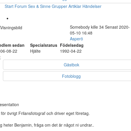
Start
Forum
Sex & Sinne
Grupper
Artiklar
Händelser
Somebody
kille
34
Senast 2020-
05-10 16:48
Asperö
edlem sedan
Specialstatus
Födelsedag
06-08-22
Hjälte
1992-04-22
Gästbok
Fotoblogg
esentation
 för övrigt Frilansfotograf och driver eget företag.
g heter Benjamin, fråga om det är något ni undrar..