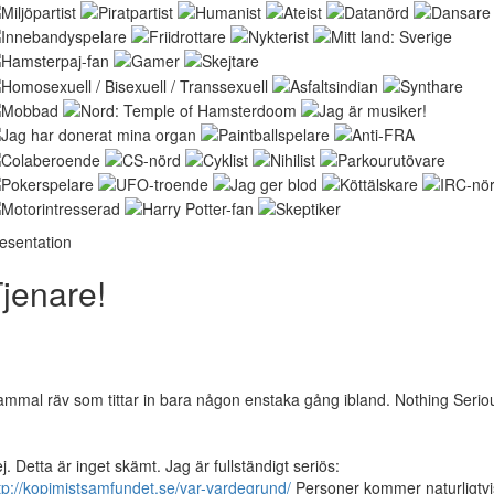
esentation
jenare!
mmal räv som tittar in bara någon enstaka gång ibland. Nothing Serio
j. Detta är inget skämt. Jag är fullständigt seriös:
tp://kopimistsamfundet.se/var-vardegrund/
Personer kommer naturligtvi