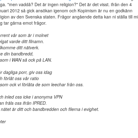
ga. "men vaddå? Det är ingen religion?" Det är det visst. ifrån den 4
nuari 2012 så gick ansökan igenom och Kopimism är nu en godkänn
ligion av den Svenska staten. Frågor angående detta kan ni ställa till m
g tar gärna emot frågor.
rrent vår som är i molnet
lgat varde ditt filnamn.
llkomme ditt nätverk.
e din bandbredd,
som i WAN så ock på LAN.
r dagliga porr, giv oss idag
h förlåt oss vår ratio
som ock vi förlåta de som leechar från oss.
h inled oss icke i anonyma VPN
an fräls oss ifrån IPRED.
 nätet är ditt och bandbredden och filerna i evighet.
ter