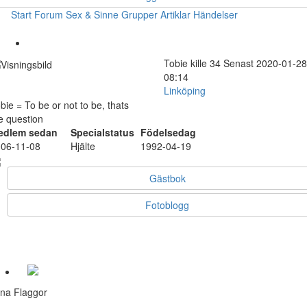
Start
Forum
Sex & Sinne
Grupper
Artiklar
Händelser
Tobie
kille
34
Senast 2020-01-28
08:14
Linköping
bie = To be or not to be, thats
e question
edlem sedan
Specialstatus
Födelsedag
06-11-08
Hjälte
1992-04-19
Gästbok
Fotoblogg
na Flaggor