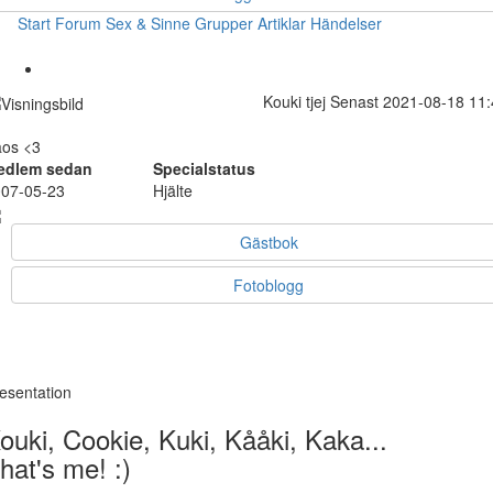
Start
Forum
Sex & Sinne
Grupper
Artiklar
Händelser
Kouki
tjej
Senast 2021-08-18 11:
os <3
edlem sedan
Specialstatus
07-05-23
Hjälte
Gästbok
Fotoblogg
esentation
ouki, Cookie, Kuki, Kååki, Kaka...
hat's me! :)