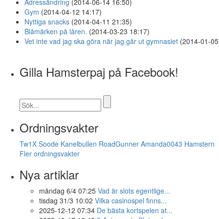
Adressändring
(2014-06-14 16:50)
Gym
(2014-04-12 14:17)
Nyttiga snacks
(2014-04-11 21:35)
Blåmärken på låren.
(2014-03-23 18:17)
Vet inte vad jag ska göra när jag går ut gymnasiet
(2014-01-05
Gilla Hamsterpaj på Facebook!
Ordningsvakter
Tw1X
Soode
Kanelbullen
RoadGunner
Amanda0043
Hamstern
Fler ordningsvakter
Nya artiklar
måndag 6/4 07:25
Vad är slots egentlige...
tisdag 31/3 10:02
Vilka casinospel finns...
2025-12-12 07:34
De bästa kortspelen at...