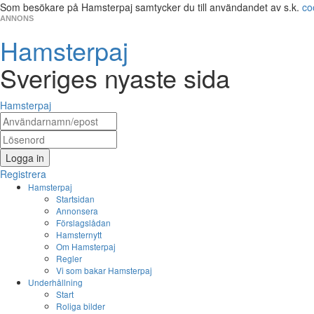
Som besökare på Hamsterpaj samtycker du till användandet av s.k.
co
ANNONS
Hamsterpaj
Sveriges nyaste sida
Hamsterpaj
Logga in
Registrera
Hamsterpaj
Startsidan
Annonsera
Förslagslådan
Hamsternytt
Om Hamsterpaj
Regler
Vi som bakar Hamsterpaj
Underhållning
Start
Roliga bilder