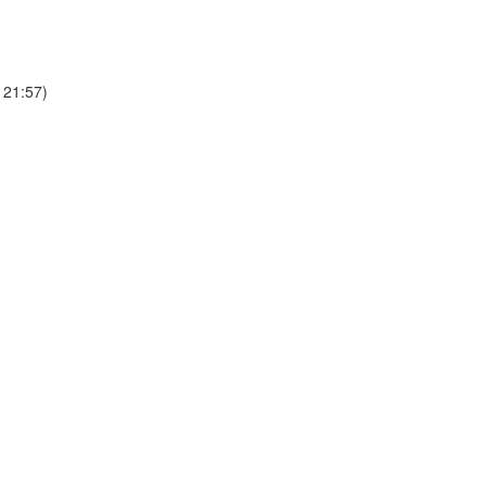
 21:57)