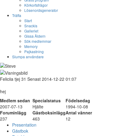
Körkortsfrågor
Lösenordsgenerator
Träffa
Start
Snackis
Galleriet
Gissa Åldern
Sök medlemmar
Memory
Pajkastning
Slumpa användare
Feliciia
tjej
31
Senast 2014-12-22 01:07
hej
Medlem sedan
Specialstatus
Födelsedag
2007-07-13
Hjälte
1994-10-08
Foruminlägg
Gästboksinlägg
Antal vänner
237
463
12
Presentation
Gästbok