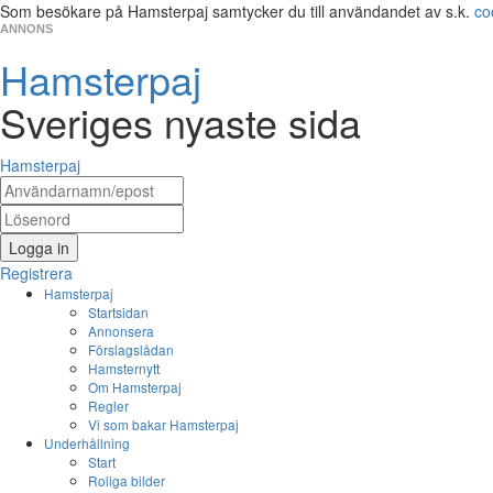
Som besökare på Hamsterpaj samtycker du till användandet av s.k.
co
ANNONS
Hamsterpaj
Sveriges nyaste sida
Hamsterpaj
Logga in
Registrera
Hamsterpaj
Startsidan
Annonsera
Förslagslådan
Hamsternytt
Om Hamsterpaj
Regler
Vi som bakar Hamsterpaj
Underhållning
Start
Roliga bilder