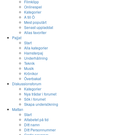
Filmklipp
Onlinespel
Kategorier
A till Ö
Mest populärt
Senast uppladdat
Allas favoriter
Pajjat
Start
Alla kategorier
Hamsterpaj
Underhållning
Teknik
Musik
Krönikor
Överbakat
Diskussionsforum
Kategorier
Nya trådar i forumet
Sök i forumet
Skapa undersökning
Mattan
Start
Alfabetet på tid
Ditt namn
Ditt Personnummer
Gratis program