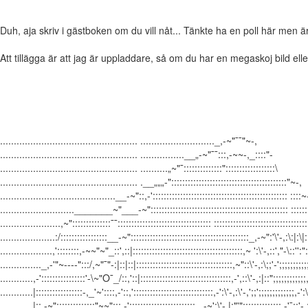
Duh, aja skriv i gästboken om du vill nåt... Tänkte ha en poll här men är f
Att tillägga är att jag är uppladdare, så om du har en megaskoj bild ell
.................................................. ..........................._,-~"¯¯"~-,
.................................................. ................__„-~"¯¯:::,-~~-,_::::"-
.................................................. ..........„~"¯::::::::::::::"::::::::::::::::::\
.................................................. .__„„„-"::::::::::::::::::::::::::::::::::::::::::"~-,
..........................................__-~"::,-'::::::::::::::::::::::::::::::::::::::::::::::::: ::::~
..........................._______~"___-~":::::::::::::::::::::::::::::::::::::::::::::::::: ::::::
......................,~"::::::::::::::¯¯:::::::::::::::::::::::::::::::::: ::::::::::::::::::::::::::::::::::
....................:/:::::::::::::::::__-~":::::::::::::::::::::::::::::::::::::::::::_,-~":'\'-,:\:|:\|:
...................,'::::::::,-~~"~"_::',::|::::::::::::::::::::::::::::::::::::::::,~ ':\'-,::',"-\::'':":
..............._,-'"~----":::/,~"¯"-:|::|::|:::::::::::::::::::::::::::::::::::,~"::\'-,:\;;'-';;;;;;;;;;;
............,-'::::::::::::::::'-\~"O¯_/::,'::|:::::::::::::::::::::::::::::::::,-',::\'-,:|::";;;;;;;;;;;;,
............|:::::::::::::::::-,_'~'::::,-'::,':::::::::::::::::::::::::::::,-':\'-,:\'-,';;';;;;;;;;;;;;;,-':\
............|::,-~"::::::::::::::"~~":::,-'::::::::::::::::::::::::_,-~':\'-,|:"'";;;;;;;;;;;;;;,-'¯::'-,