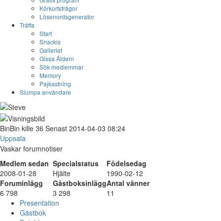
Körkortsfrågor
Lösenordsgenerator
Träffa
Start
Snackis
Galleriet
Gissa Åldern
Sök medlemmar
Memory
Pajkastning
Slumpa användare
BinBin
kille
36
Senast 2014-04-03 08:24
Uppsala
Vaskar forumnotiser
Medlem sedan
Specialstatus
Födelsedag
2008-01-28
Hjälte
1990-02-12
Foruminlägg
Gästboksinlägg
Antal vänner
6 798
3 298
11
Presentation
Gästbok