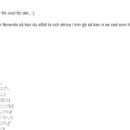
ör cool för det.. :)
er liknande så kan du alltid ta och skriva i min gb så kan vi se vad som 
-,
:::::"-,
:,: |
:\|\::\:|
:::::::\|:|/
,-'::\::|/
-':\:'-,::\
:::'\-,|''
:',\|