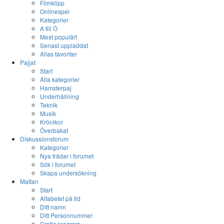
Filmklipp
Onlinespel
Kategorier
A till Ö
Mest populärt
Senast uppladdat
Allas favoriter
Pajjat
Start
Alla kategorier
Hamsterpaj
Underhållning
Teknik
Musik
Krönikor
Överbakat
Diskussionsforum
Kategorier
Nya trådar i forumet
Sök i forumet
Skapa undersökning
Mattan
Start
Alfabetet på tid
Ditt namn
Ditt Personnummer
Gratis program