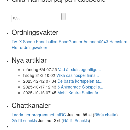
Ordningsvakter
Tw1X
Soode
Kanelbullen
RoadGunner
Amanda0043
Hamstern
Fler ordningsvakter
Nya artiklar
måndag 6/4 07:25
Vad är slots egentlige...
tisdag 31/3 10:02
Vilka casinospel finns...
2025-12-12 07:34
De bästa kortspelen at...
2025-10-17 12:43
5 Animerade Slotspel s...
2025-10-16 07:45
Mobil Kontra Stationär...
Chattkanaler
Ladda ner programmet mIRC
Just nu:
85
st (
Börja chatta
)
Gå till snackis
Just nu:
2
st (
Gå till Snackis
)