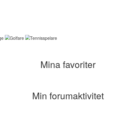
Mina favoriter
Min forumaktivitet