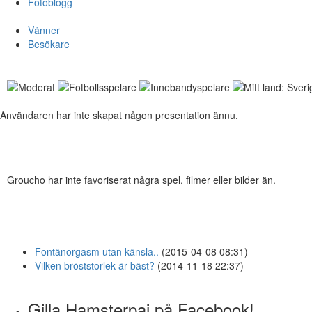
Fotoblogg
Vänner
Besökare
Användaren har inte skapat någon presentation ännu.
Groucho har inte favoriserat några spel, filmer eller bilder än.
Fontänorgasm utan känsla..
(2015-04-08 08:31)
Vilken bröststorlek är bäst?
(2014-11-18 22:37)
Gilla Hamsterpaj på Facebook!