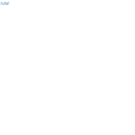
 ruta!