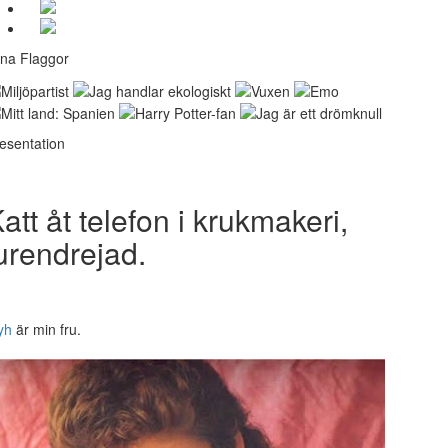
na Flaggor
esentation
att åt telefon i krukmakeri,
urendrejad.
yh
är min fru.