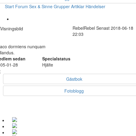
Start
Forum
Sex & Sinne
Grupper
Artiklar
Händelser
RebelRebel
Senast 2018-06-18
22:03
aco dormiens nunquam
tillandus.
edlem sedan
Specialstatus
05-01-28
Hjälte
Gästbok
Fotoblogg