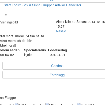
Start
Forum
Sex & Sinne
Grupper
Artiklar
Händelser
Aleex
kille
32
Senast 2014-12-16
15:57
Nässjö
ral moral moral.. vi ska ha så
cket moral så det blir
bbelmoral!
edlem sedan
Specialstatus
Födelsedag
09-04-02
Hjälte
1994-04-21
Gästbok
Fotoblogg
na Flaggor